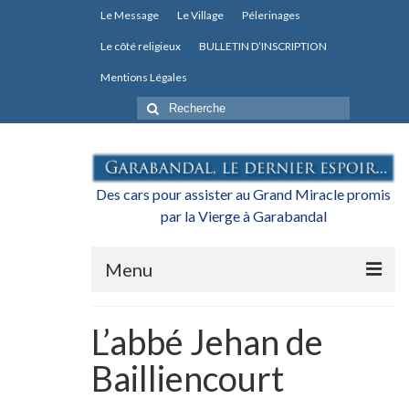
Le Message
Le Village
Pélerinages
Le côté religieux
BULLETIN D’INSCRIPTION
Mentions Légales
Rechercher
:
Des cars pour assister au Grand Miracle promis
par la Vierge à Garabandal
Menu
Actualités
L’abbé Jehan de
L’association
Bailliencourt
Les transports pour le Grand Miracle