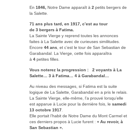
Documents
En
1846,
Notre Dame apparaît à
2
petits bergers de
la Salette.
71 ans plus tard, en 1917, c’est au tour
de 3 bergers à Fatima.
La Sainte Vierge y reprend toutes les annonces
faites à La Salette avec de curieuses similitudes.
Encore
44 ans
, et c’est le tour de San Sebastian de
Garabandal. La Vierge, cette fois apparaîtra
à
4
petites filles.
Vous noterez la progression : 2 voyants à La
Salette… 3 à Fatima… 4 à Garabandal…
Au niveau des messages, si Fatima est la suite
logique de La Salette, Garabandal en a pris le relais.
La Sainte Vierge, elle-même, l’a prouvé lorsqu’elle
est apparue à Lucie pour la dernière fois, le
samedi
13 octobre 1917
.
Elle portait l’habit de Notre Dame du Mont Carmel et
ces derniers propos à Lucie furent :
« Au revoir, à
San Sebastian ».