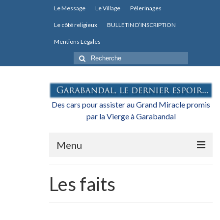
Le Message
Le Village
Pélerinages
Le côté religieux
BULLETIN D’INSCRIPTION
Mentions Légales
Rechercher
:
Des cars pour assister au Grand Miracle promis
par la Vierge à Garabandal
Menu
Actualités
Les faits
L’association
Les transports pour le Grand Miracle