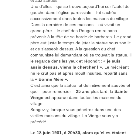
et aux statues.
Une d’elles – qui se trouve aujourd’hui sur l’autel de
gauche dans l’église paroissiale – fut cachée
successivement dans toutes les maisons du village.
Dans la dernière de ces maisons – où vivait un
grand-père – le chef des Rouges rentra sans
prévenir à la tête de sa horde de barbares. Le grand
père eut juste le temps de jeter la statue sous son lit
et de s’asseoir dessus. A la question du chef
communiste lui demandant où se trouvait la statue, il
le regarda dans les yeux et répondit :
« je suis
assis dessus, viens la chercher ! »
. Le mécréant
ne le crut pas et après moult insultes, repartit sans
la
« Bonne Mère ».
C’est ainsi que la statue fut définitivement sauvée et
que – pour remercier –
25 ans
plus tard, la
Sainte
Vierge
est apparue dans toutes les maisons du
village…
Songez-y, lorsque vous pénétrez dans une des
vieilles maisons du village. La Vierge vous y a
précédé…
Le 18 juin 1961, à 20h30, alors qu’elles étaient