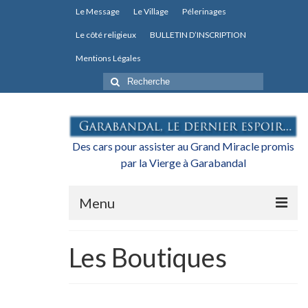
Le Message
Le Village
Pélerinages
Le côté religieux
BULLETIN D’INSCRIPTION
Mentions Légales
Rechercher
:
Des cars pour assister au Grand Miracle promis
par la Vierge à Garabandal
Menu
Actualités
Les Boutiques
L’association
Les transports pour le Grand Miracle