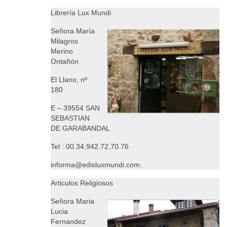
Documents
Librería Lux Mundi
Señora María
Milagros
Merino
Ontañón
El Llano, nº
180
E – 39554 SAN
SEBASTIAN
DE GARABANDAL
Tel : 00.34.942.72.70.76
informa@edisluxmundi.com.
Articulos Religiosos
Señora Maria
Lucia
Fernandez