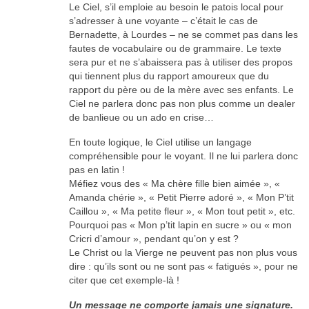
Le Ciel, s’il emploie au besoin le patois local pour
s’adresser à une voyante – c’était le cas de
Bernadette, à Lourdes – ne se commet pas dans les
fautes de vocabulaire ou de grammaire. Le texte
sera pur et ne s’abaissera pas à utiliser des propos
qui tiennent plus du rapport amoureux que du
rapport du père ou de la mère avec ses enfants. Le
Ciel ne parlera donc pas non plus comme un dealer
de banlieue ou un ado en crise…
En toute logique, le Ciel utilise un langage
compréhensible pour le voyant. Il ne lui parlera donc
pas en latin !
Méfiez vous des « Ma chère fille bien aimée », «
Amanda chérie », « Petit Pierre adoré », « Mon P’tit
Caillou », « Ma petite fleur », « Mon tout petit », etc.
Pourquoi pas « Mon p’tit lapin en sucre » ou « mon
Cricri d’amour », pendant qu’on y est ?
Le Christ ou la Vierge ne peuvent pas non plus vous
dire : qu’ils sont ou ne sont pas « fatigués », pour ne
citer que cet exemple-là !
Un message ne comporte jamais une signature.