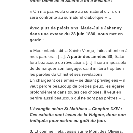
Notre Dame de la Salette a dit à Mélanie :
« On n’a pas voulu croire au surnaturel divin, on
sera confronté au surnaturel diabolique »…
Avec plus de précisions, Marie-Julie Jahenny,
dans une extase du 28 juin 1880, nous met en
garde :
« Mes enfants, dit la Sainte Vierge, faites attention à
mes paroles… […].
A partir des années 80
, Satan
fera beaucoup de révélations […] Il sera impossible
de démarquer son langage, car il imitera trop bien
les paroles du Christ et ses révélations.
En chargeant ces âmes – se disant privilégiées – il
veut perdre beaucoup de prêtres pieux, les égarer
profondément dans toutes ces choses. Il veut en
perdre aussi beaucoup qui ne sont pas prêtres »…
L’évangile selon St Matthieu – Chapitre XXIV :
Ces extraits sont issus de la Vulgate, donc non
trafiqués pour mettre au goût du
jour.
3.
Et comme il était assis sur le Mont des Oliviers,