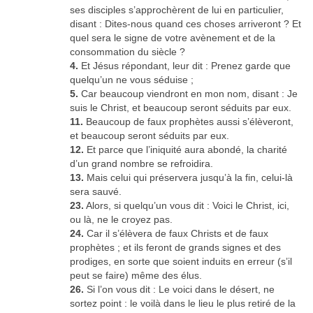
ses disciples s’approchèrent de lui en particulier,
disant : Dites-nous quand ces choses arriveront ? Et
quel sera le signe de votre avènement et de la
consommation du siècle ?
4.
Et Jésus répondant, leur dit : Prenez garde que
quelqu’un ne vous séduise ;
5.
Car beaucoup viendront en mon nom, disant : Je
suis le Christ, et beaucoup seront séduits par eux.
11.
Beaucoup de faux prophètes aussi s’élèveront,
et beaucoup seront séduits par eux.
12.
Et parce que l’iniquité aura abondé, la charité
d’un grand nombre se refroidira.
13.
Mais celui qui préservera jusqu’à la fin, celui-là
sera sauvé.
23.
Alors, si quelqu’un vous dit : Voici le Christ, ici,
ou là, ne le croyez pas.
24.
Car il s’élèvera de faux Christs et de faux
prophètes ; et ils feront de grands signes et des
prodiges, en sorte que soient induits en erreur (s’il
peut se faire) même des élus.
26.
Si l’on vous dit : Le voici dans le désert, ne
sortez point : le voilà dans le lieu le plus retiré de la