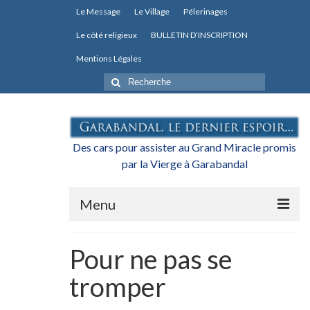
Le Message
Le Village
Pélerinages
Le côté religieux
BULLETIN D’INSCRIPTION
Mentions Légales
Rechercher
:
Des cars pour assister au Grand Miracle promis
par la Vierge à Garabandal
Menu
Actualités
Pour ne pas se
L’association
tromper
Les transports pour le Grand Miracle