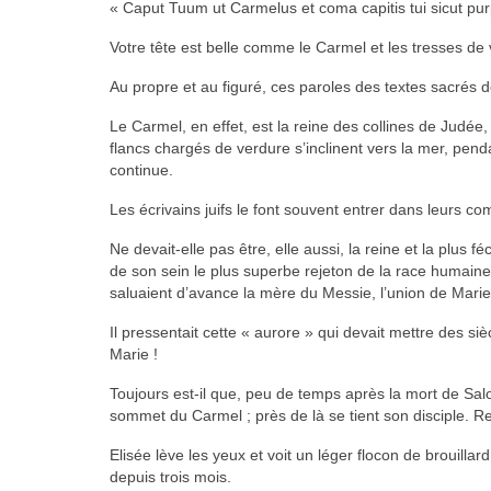
« Caput Tuum ut Carmelus et coma capitis tui sicut pur
Votre tête est belle comme le Carmel et les tresses de
Au propre et au figuré, ces paroles des textes sacrés
Le Carmel, en effet, est la reine des collines de Judée
flancs chargés de verdure s’inclinent vers la mer, pen
continue.
Les écrivains juifs le font souvent entrer dans leurs co
Ne devait-elle pas être, elle aussi, la reine et la plus f
de son sein le plus superbe rejeton de la race humaine
saluaient d’avance la mère du Messie, l’union de Marie 
Il pressentait cette « aurore » qui devait mettre des si
Marie !
Toujours est-il que, peu de temps après la mort de Sa
sommet du Carmel ; près de là se tient son disciple. Rega
Elisée lève les yeux et voit un léger flocon de brouillar
depuis trois mois.