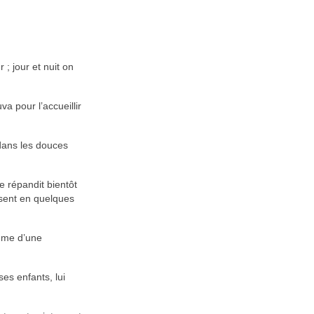
; jour et nuit on
a pour l’accueillir
 dans les douces
e répandit bientôt
ssent en quelques
omme d’une
es enfants, lui