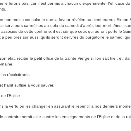
ne le ferons pas, car il est permis à chacun d’expérimenter l’efficace du
nts.
nce non moins consolante que la faveur révélée au bienheureux Simon 
ses serviteurs carmélites au-delà du samedi d’après leur mort. Ainsi, sa
sociés de cette confrérie, il est sûr que ceux qui auront porté le Sain
t à peu près sûr aussi qu’ils seront délivrés du purgatoire le samedi qui
 état, réciter le petit office de la Sainte Vierge si l’on sait lire ; et, da
semaine.
lus récalcitrants.
t habit suffise à vous sauver.
 de l’Eglise.
 la vertu ou les changer en assurant le repentir à nos derniers mome
e contraire serait aller contre les enseignements de l’Eglise et de la ra