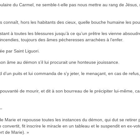
pulaire du Carmel, ne semble-t-elle pas nous mettre au rang de Jésus,
es connaît, hors les habitants des cieux, quelle bouche humaine les po
stant à toutes les blessures jusqu’à ce qu’un prêtre les vienne absoudr
 incendies, toujours des âmes pécheresses arrachées à l’enfer.
e par Saint Liguori.
son âme au démon s’il lui procurait une honteuse jouissance.
rd d’un puits et lui commanda de s’y jeter, le menaçant, en cas de refus,
épouvanté de mourir, et dit à son bourreau de le précipiter lui-même, ca
 –
e Marie et repousse toutes les instances du démon, qui dut se retirer 
onvertit, fit inscrire le miracle en un tableau et le suspendit en ex-vot
rt de Marie). »