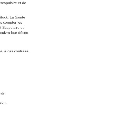
 scapulaire et de
Stock. La Sainte
ns compter les
t Scapulaire et
 suivra leur décès.
ns le cas contraire,
nts.
ison.