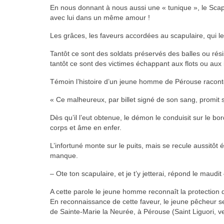
En nous donnant à nous aussi une « tunique », le Sca
avec lui dans un même amour !
Les grâces, les faveurs accordées au scapulaire, qui l
Tantôt ce sont des soldats préservés des balles ou rési
tantôt ce sont des victimes échappant aux flots ou aux
Témoin l’histoire d’un jeune homme de Pérouse raconté
« Ce malheureux, par billet signé de son sang, promit 
Dès qu’il l’eut obtenue, le démon le conduisit sur le bo
corps et âme en enfer.
L’infortuné monte sur le puits, mais se recule aussitôt 
manque.
– Ote ton scapulaire, et je t’y jetterai, répond le maudit
A cette parole le jeune homme reconnaît la protection d
En reconnaissance de cette faveur, le jeune pêcheur se c
de Sainte-Marie la Neurée, à Pérouse (Saint Liguori, ve