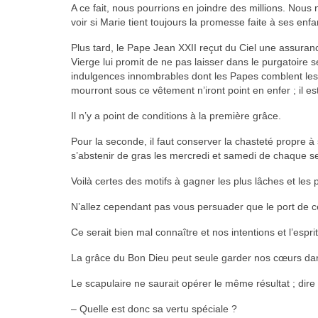
A ce fait, nous pourrions en joindre des millions. Nous 
voir si Marie tient toujours la promesse faite à ses enfa
Plus tard, le Pape Jean XXII reçut du Ciel une assura
Vierge lui promit de ne pas laisser dans le purgatoire 
indulgences innombrables dont les Papes comblent les as
mourront sous ce vêtement n’iront point en enfer ; il es
Il n’y a point de conditions à la première grâce.
Pour la seconde, il faut conserver la chasteté propre à son
s’abstenir de gras les mercredi et samedi de chaque 
Voilà certes des motifs à gagner les plus lâches et les p
N’allez cependant pas vous persuader que le port de ce
Ce serait bien mal connaître et nos intentions et l’esprit
La grâce du Bon Dieu peut seule garder nos cœurs dans
Le scapulaire ne saurait opérer le même résultat ; dire l
– Quelle est donc sa vertu spéciale ?