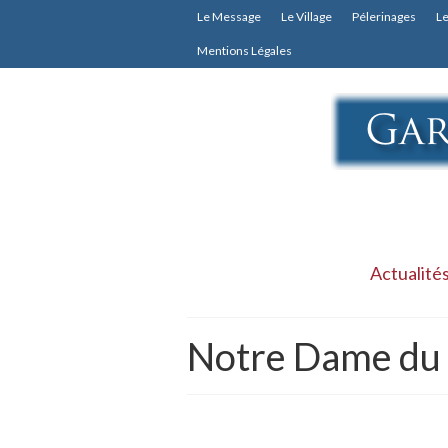
Le Message
Le Village
Pélerinages
Le
Mentions Légales
Actualité
Notre Dame du