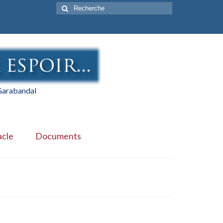
Rechercher
:
 Garabandal
acle
Documents