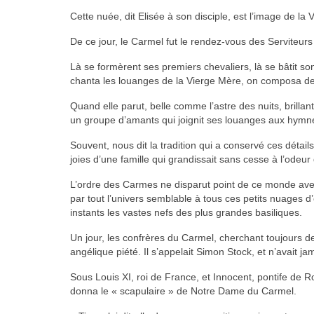
Cette nuée, dit Elisée à son disciple, est l’image de la V
De ce jour, le Carmel fut le rendez-vous des Serviteurs
Là se formèrent ses premiers chevaliers, là se bâtit so
chanta les louanges de la Vierge Mère, on composa des
Quand elle parut, belle comme l’astre des nuits, brilla
un groupe d’amants qui joignit ses louanges aux hym
Souvent, nous dit la tradition qui a conservé ces détail
joies d’une famille qui grandissait sans cesse à l’ode
L’ordre des Carmes ne disparut point de ce monde avec 
par tout l’univers semblable à tous ces petits nuages d
instants les vastes nefs des plus grandes basiliques.
Un jour, les confrères du Carmel, cherchant toujours d
angélique piété. Il s’appelait Simon Stock, et n’avait 
Sous Louis XI, roi de France, et Innocent, pontife de R
donna le « scapulaire » de Notre Dame du Carmel.