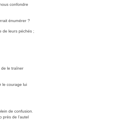
 nous confondre
urrait énumérer ?
e de leurs péchés ;
 de le traîner
r le courage lui
plein de confusion.
o près de l’autel