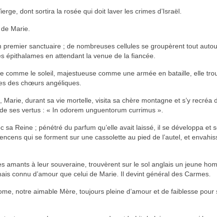
ierge, dont sortira la rosée qui doit laver les crimes d’Israël.
 de Marie.
n premier sanctuaire ; de nombreuses cellules se groupèrent tout autour 
 épithalames en attendant la venue de la fiancée.
nte comme le soleil, majestueuse comme une armée en bataille, elle trouv
nes des chœurs angéliques.
s, Marie, durant sa vie mortelle, visita sa chère montagne et s’y recréa
ur de ses vertus : « In odorem unguentorum currimus ».
sa Reine ; pénétré du parfum qu’elle avait laissé, il se développa et s
’encens qui se forment sur une cassolette au pied de l’autel, et envahi
es amants à leur souveraine, trouvèrent sur le sol anglais un jeune h
jamais connu d’amour que celui de Marie. Il devint général des Carmes.
ome, notre aimable Mère, toujours pleine d’amour et de faiblesse pour s