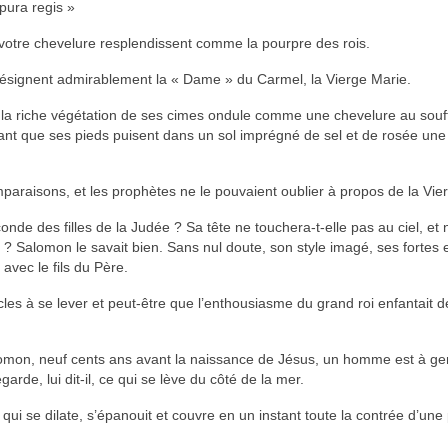
pura regis »
 votre chevelure resplendissent comme la pourpre des rois.
 désignent admirablement la « Dame » du Carmel, la Vierge Marie.
, la riche végétation de ses cimes ondule comme une chevelure au souff
dant que ses pieds puisent dans un sol imprégné de sel et de rosée une
mparaisons, et les prophètes ne le pouvaient oublier à propos de la Vier
éconde des filles de la Judée ? Sa tête ne touchera-t-elle pas au ciel, et n
 ? Salomon le savait bien. Sans nul doute, son style imagé, ses fortes
avec le fils du Père.
ècles à se lever et peut-être que l’enthousiasme du grand roi enfantait dé
lomon, neuf cents ans avant la naissance de Jésus, un homme est à gen
rde, lui dit-il, ce qui se lève du côté de la mer.
d qui se dilate, s’épanouit et couvre en un instant toute la contrée d’une