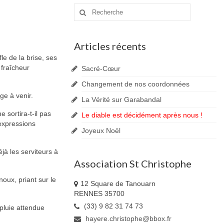
Rechercher
:
Articles récents
le de la brise, ses
 fraîcheur
Sacré-Cœur
Changement de nos coordonnées
ge à venir.
La Vérité sur Garabandal
e sortira-t-il pas
Le diable est décidément après nous !
 expressions
Joyeux Noël
jà les serviteurs à
Association St Christophe
oux, priant sur le
12 Square de Tanouarn
RENNES 35700
(33) 9 82 31 74 73
 pluie attendue
hayere.christophe@bbox.fr