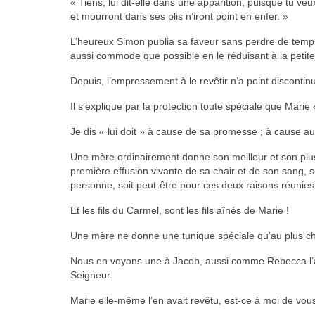
« Tiens, lui dit-elle dans une apparition, puisque tu v
et mourront dans ses plis n’iront point en enfer. »
L’heureux Simon publia sa faveur sans perdre de temps, 
aussi commode que possible en le réduisant à la petit
Depuis, l’empressement à le revêtir n’a point discontin
Il s’explique par la protection toute spéciale que Marie «
Je dis « lui doit » à cause de sa promesse ; à cause 
Une mère ordinairement donne son meilleur et son plus fo
première effusion vivante de sa chair et de son sang, s
personne, soit peut-être pour ces deux raisons réunies
Et les fils du Carmel, sont les fils aînés de Marie !
Une mère ne donne une tunique spéciale qu’au plus ch
Nous en voyons une à Jacob, aussi comme Rebecca l’aim
Seigneur.
Marie elle-même l’en avait revêtu, est-ce à moi de vous