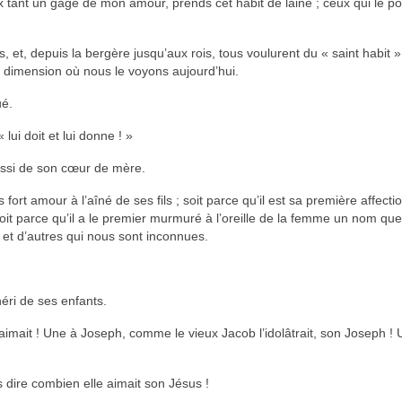
eux tant un gage de mon amour, prends cet habit de laine ; ceux qui le p
et, depuis la bergère jusqu’aux rois, tous voulurent du « saint habit »,
e dimension où nous le voyons aujourd’hui.
ué.
 lui doit et lui donne ! »
aussi de son cœur de mère.
rt amour à l’aîné de ses fils ; soit parce qu’il est sa première affectio
oit parce qu’il a le premier murmuré à l’oreille de la femme un nom que
 et d’autres qui nous sont inconnues.
éri de ses enfants.
ait ! Une à Joseph, comme le vieux Jacob l’idolâtrait, son Joseph ! U
 dire combien elle aimait son Jésus !