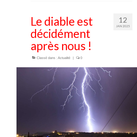
Le diable est
12
JAN 2025
décidément
après nous !
Classé dans :
Actualité
|
0