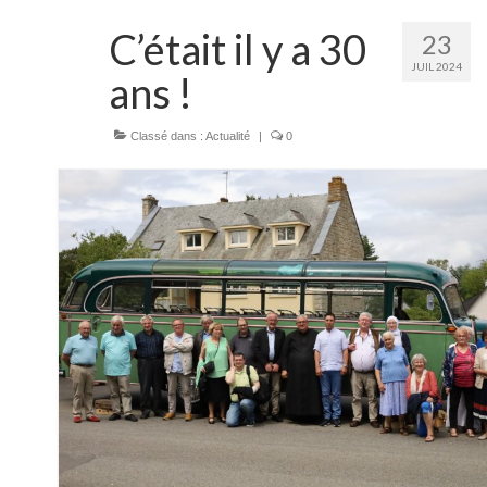
C’était il y a 30
23
JUIL 2024
ans !
Classé dans :
Actualité
|
0