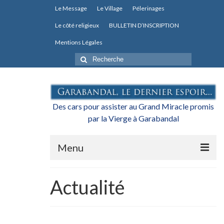
Le Message
Le Village
Pélerinages
Le côté religieux
BULLETIN D’INSCRIPTION
Mentions Légales
Rechercher
:
Des cars pour assister au Grand Miracle promis
par la Vierge à Garabandal
Menu
Actualités
Actualité
L’association
Les transports pour le Grand Miracle