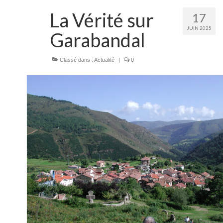
Documents
La Vérité sur
17
JUIN 2025
Garabandal
Classé dans :
Actualité
|
0