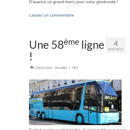
D’avance un grand merci pour votre générosité !
Laissez un commentaire
ème
Une 58
ligne
4
AOÛT 2023
!
Classé dans :
Actualité
|
0
Suite à quelques demandes, il est possible que nous