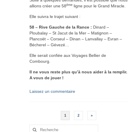
ème
allions créer une 58
ligne pour le Grand Miracle.
Elle suivra le trajet suivant :
58 – Rive Gauche de la Rance :
Dinard –
Ploubalay – St Jacut de la Mer – Matignon –
Plancoët – Corseul – Dinan – Lanvallay – Evran –
Bécherel – Gévezé…
Elle serait confiée aux Voyages Bellier de
Combourg.
Il ne vous reste plus qu’à nous aider à la remplir.
A vous de jouer !
Laissez un commentaire
Navigation
1
2
»
des
Rechercher